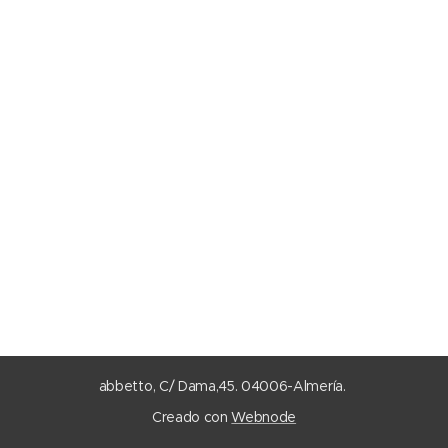
abbetto, C/ Dama,45. 04006-Almería.
Creado con
Webnode